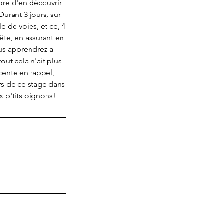
core d'en découvrir
Durant 3 jours, sur
e de voies, et ce, 4
ête, en assurant en
us apprendrez à
out cela n'ait plus
cente en rappel,
rs de ce stage dans
x p'tits oignons!