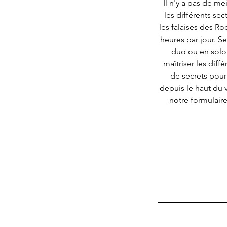
Il n'y a pas de me
les différents sec
les falaises des Ro
heures par jour. S
duo ou en solo
maîtriser les diff
de secrets pour
depuis le haut du 
notre formulaire