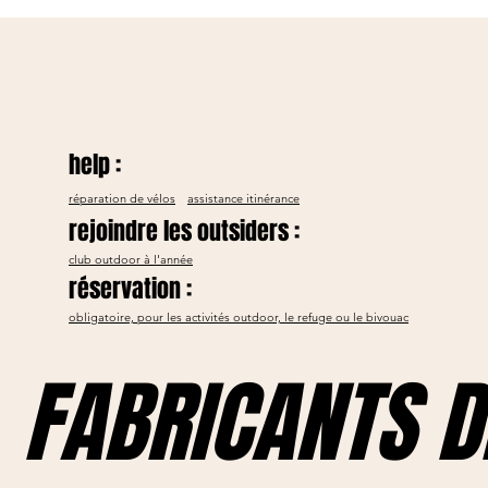
help :
réparation de vélos
assistance itinérance
rejoindre les outsiders :
club outdoor à l'année
réservation :
help :
obligatoire, pour les activités outdoor, le refuge ou le bivouac
FABRICANTS D