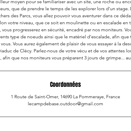
illeur moyen pour se familiariser avec un site, une roche ou en
teurs, que de prendre le temps de les explorer lors d'un stage. 
chers des Parcs, vous allez pouvoir vous aventurer dans ce dédal
elon votre niveau, que ce soit en moulinette ou en escalade en t
, vous progresserez en sécurité, encadré par nos moniteurs. Vo
érents type de noeuds ainsi que le matériel d'escalade, afin que t
 vous. Vous aurez également de plaisir de vous essayer à la des
viaduc de Clécy. Parlez-nous de votre vécu et de vos attentes lo
, afin que nos moniteurs vous préparent 3 jours de grimpe... au
Coordonnées
1 Route de Saint-Omer, 14690 La Pommeraye, France
lecampdebase.outdoor@gmail.com