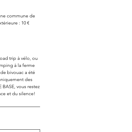
a zone commune de
érieure : 10 €
ad trip à vélo, ou
amping à la ferme
 de bivouac a été
 uniquement des
E BASE, vous restez
ace et du silence!