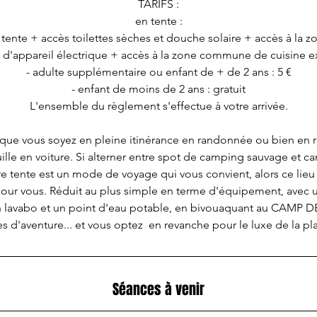
TARIFS :
en tente :
 tente + accès toilettes sèches et douche solaire + accès à l
d'appareil électrique + accès à la zone commune de cuisine ext
- adulte supplémentaire ou enfant de + de 2 ans : 5 €
- enfant de moins de 2 ans : gratuit
L'ensemble du règlement s'effectue à votre arrivée.
que vous soyez en pleine itinérance en randonnée ou bien en ro
le en voiture. Si alterner entre spot de camping sauvage et c
re tente est un mode de voyage qui vous convient, alors ce lieu
pour vous. Réduit au plus simple en terme d'équipement, avec
un lavabo et un point d'eau potable, en bivouaquant au CAMP D
es d'aventure... et vous optez en revanche pour le luxe de la pl
Séances à venir