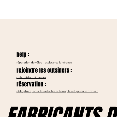
help :
réparation de vélos
assistance itinérance
rejoindre les outsiders :
club outdoor à l'année
réservation :
help :
obligatoire, pour les activités outdoor, le refuge ou le bivouac
FABRICANTS D