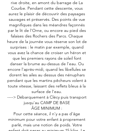
rive droite, en amont du barrage de La
Courbe. Pendant cette descente, vous
aurez le plaisir de découvrir des paysages
sauvages et préservés. Des points de vue
magnifiques dans les méandres façonnés
par le lit de l'Orne, ou encore au pied des
falaises des Rochers des Parcs. Chaque
heure de la journée vous réserve son lot de
surprises : le matin par exemple, quand
vous avez la chance de croiser un héron et
que les premiers rayons de soleil font
danser la brume au-dessus de l'eau. Ou
encore l'après-midi, quand les libellules se
dorent les ailes au dessus des nénuphars
pendant que les martins pêcheurs volent à
toute vitesse, laissant des reflets bleus à la
surface de l'eau.
----> Débarquement à Clécy puis transport
jusqu'au CAMP DE BASE
ÂGE MINIMUM :
Pour cette séance, il n'y a pas d'âge
minimum pour votre enfant à proprement
parlé, mais une notion de poids. Votre
enfant doit peser au minimum 15 kilos. Le