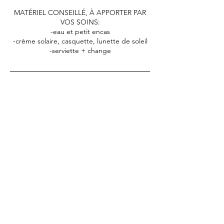
MATÉRIEL CONSEILLÉ, À APPORTER PAR
VOS SOINS:
-eau et petit encas
-crème solaire, casquette, lunette de soleil
-serviette + change
Coordonnées
1 Route de Saint-Omer, 14690 La
Pommeraye, France
lecampdebase.outdoor@gmail.com