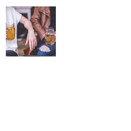
Coordonnées
1 Route de Saint-Omer, 14690 La
Pommeraye, France
lecampdebase.outdoor@gmail.com