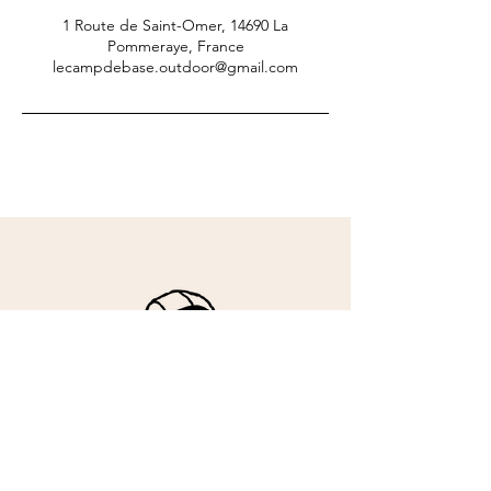
1 Route de Saint-Omer, 14690 La
Pommeraye, France
lecampdebase.outdoor@gmail.com
Suivez-nous sur instagram
help :
assistance itinérance
réparation de vélos