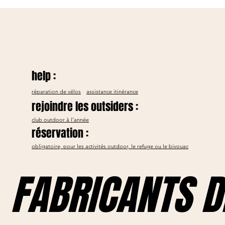
help :
réparation de vélos
assistance itinérance
rejoindre les outsiders :
club outdoor à l'année
réservation :
help :
obligatoire, pour les activités outdoor, le refuge ou le bivouac
FABRICANTS D